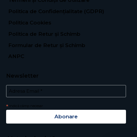
Termeni și Condiții de Utilizare
Politica de Confidențialitate (GDPR)
Politica Cookies
Politica de Retur și Schimb
Formular de Retur și Schimb
ANPC
Newsletter
*
Email Address
*
indică câmp necesar