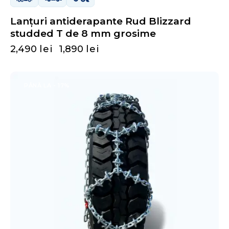
Lanțuri antiderapante Rud Blizzard
studded T de 8 mm grosime
2,490
lei
1,890
lei
PÂNĂ LA
- 17%