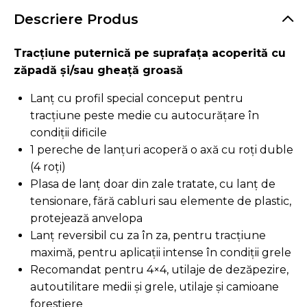
Descriere Produs
Tracțiune puternică pe suprafața acoperită cu
zăpadă și/sau gheață groasă
Lanț cu profil special conceput pentru
tracțiune peste medie cu autocurățare în
condiții dificile
1 pereche de lanțuri acoperă o axă cu roți duble
(4 roți)
Plasa de lanț doar din zale tratate, cu lanț de
tensionare, fără cabluri sau elemente de plastic,
protejează anvelopa
Lanț reversibil cu za în za, pentru tracțiune
maximă, pentru aplicații intense în condiții grele
Recomandat pentru 4×4, utilaje de dezăpezire,
autoutilitare medii și grele, utilaje și camioane
forestiere