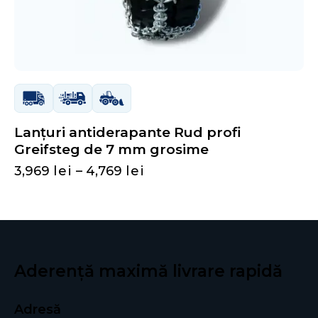
Lanțuri antiderapante Rud profi
Greifsteg de 7 mm grosime
3,969
lei
–
4,769
lei
Aderență maximă
livrare rapidă
Adresă