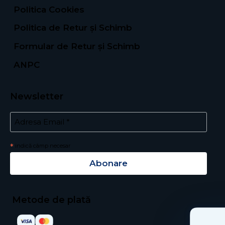
Politica Cookies
Politica de Retur și Schimb
Formular de Retur și Schimb
ANPC
Newsletter
*
Email Address
*
indică câmp necesar
Metode de plată