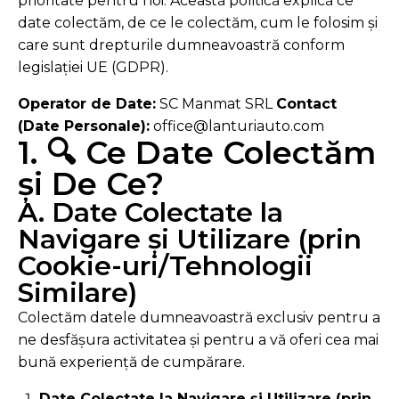
prioritate pentru noi. Această politică explică ce
date colectăm, de ce le colectăm, cum le folosim și
care sunt drepturile dumneavoastră conform
legislației UE (GDPR).
Operator de Date:
SC Manmat SRL
Contact
(Date Personale):
office@lanturiauto.com
1. 🔍 Ce Date Colectăm
și De Ce?
A. Date Colectate la
Navigare și Utilizare (prin
Cookie-uri/Tehnologii
Similare)
Colectăm datele dumneavoastră exclusiv pentru a
ne desfășura activitatea și pentru a vă oferi cea mai
bună experiență de cumpărare.
Date Colectate la Navigare și Utilizare (prin