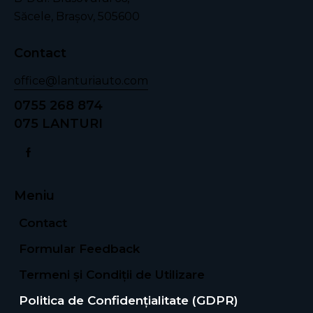
Săcele, Braşov, 505600
Contact
office@lanturiauto.com
0755 268 874
075 LANTURI
Meniu
Contact
Formular Feedback
Termeni și Condiții de Utilizare
Politica de Confidențialitate (GDPR)