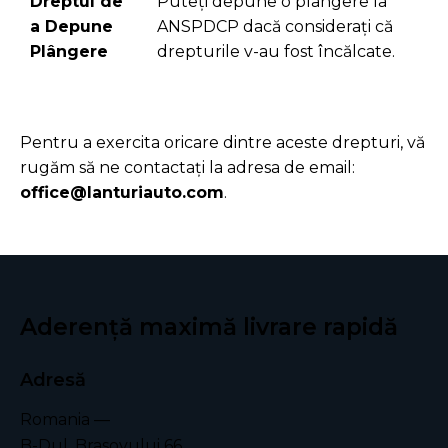
Dreptul de
Puteți depune o plângere la
a Depune
ANSPDCP dacă considerați că
Plângere
drepturile v-au fost încălcate.
Pentru a exercita oricare dintre aceste drepturi, vă
rugăm să ne contactați la adresa de email:
office@lanturiauto.com
.
Aderență maximă
livrare rapidă
Adresă
Romania —
B-Dul. Brasovului 66,