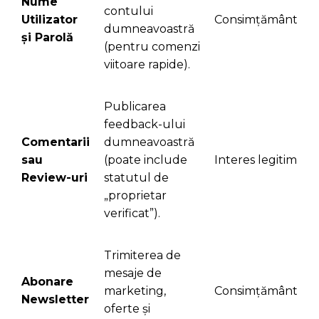
Nume
contului
Utilizator
Consimțământ
dumneavoastră
și Parolă
(pentru comenzi
viitoare rapide).
Publicarea
feedback-ului
Comentarii
dumneavoastră
sau
(poate include
Interes legitim
Review-uri
statutul de
„proprietar
verificat”).
Trimiterea de
mesaje de
Abonare
marketing,
Consimțământ
Newsletter
oferte și