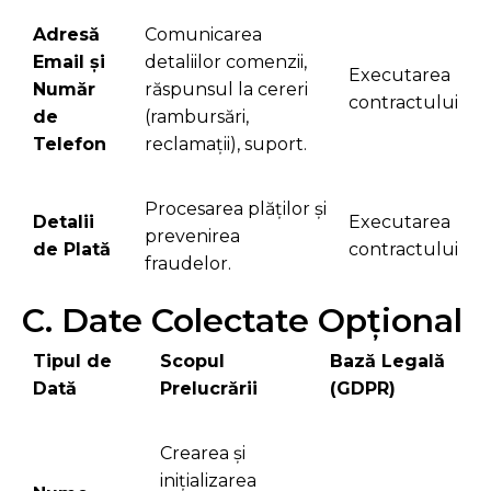
Adresă
Comunicarea
Email și
detaliilor comenzii,
Executarea
Număr
răspunsul la cereri
contractului
de
(rambursări,
Telefon
reclamații), suport.
Procesarea plăților și
Detalii
Executarea
prevenirea
de Plată
contractului
fraudelor.
C. Date Colectate Opțional
Tipul de
Scopul
Bază Legală
Dată
Prelucrării
(GDPR)
Crearea și
inițializarea