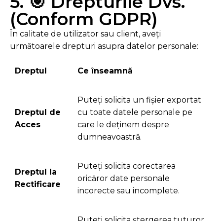
5. 🎯 Drepturile Dvs.
(Conform GDPR)
În calitate de utilizator sau client, aveți
următoarele drepturi asupra datelor personale:
Dreptul
Ce înseamnă
Puteți solicita un fișier exportat
Dreptul de
cu toate datele personale pe
Acces
care le deținem despre
dumneavoastră.
Puteți solicita corectarea
Dreptul la
oricăror date personale
Rectificare
incorecte sau incomplete.
Puteți solicita ștergerea tuturor