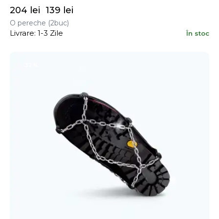
204
lei
139
lei
O pereche (2buc)
Livrare: 1-3 Zile
În stoc
-32%