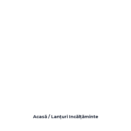
Lanțuri
Incălțăminte
Acasă
/ Lanțuri Incălțăminte