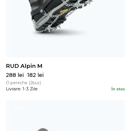
RUD Alpin M
288
lei
182
lei
O pereche (2buc)
Livrare: 1-3 Zile
În stoc
-37%