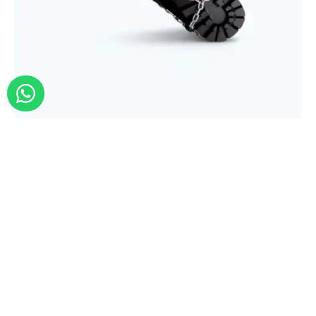
RUD Bergsteiger S
204
lei
139
lei
O pereche (2buc)
Livrare: 1-3 Zile
În stoc
-32%