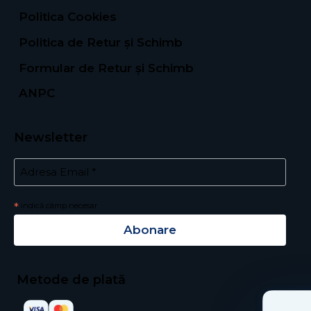
Politica Cookies
Politica de Retur și Schimb
Formular de Retur și Schimb
ANPC
Newsletter
*
Email Address
*
indică câmp necesar
Metode de plată