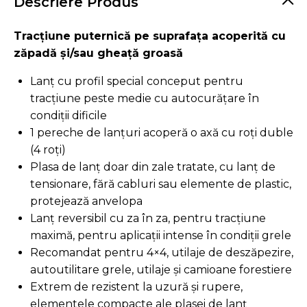
Descriere Produs
Tracțiune puternică pe suprafața acoperită cu
zăpadă și/sau gheață groasă
Lanț cu profil special conceput pentru
tracțiune peste medie cu autocurățare în
condiții dificile
1 pereche de lanțuri acoperă o axă cu roți duble
(4 roți)
Plasa de lanț doar din zale tratate, cu lanț de
tensionare, fără cabluri sau elemente de plastic,
protejează anvelopa
Lanț reversibil cu za în za, pentru tracțiune
maximă, pentru aplicații intense în condiții grele
Recomandat pentru 4×4, utilaje de deszăpezire,
autoutilitare grele, utilaje și camioane forestiere
Extrem de rezistent la uzură și rupere,
elementele compacte ale plasei de lanț