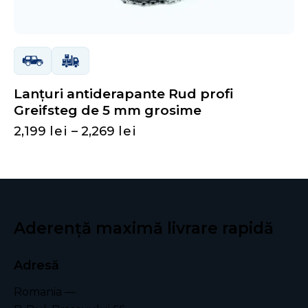
Lanțuri antiderapante Rud profi
Greifsteg de 5 mm grosime
2,199
lei
–
2,269
lei
Aderență maximă
livrare rapidă
Adresă
Romania —