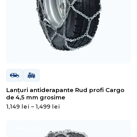
Lanțuri antiderapante Rud profi Cargo
de 4,5 mm grosime
1,149
lei
–
1,499
lei
PÂNĂ LA
- 13%