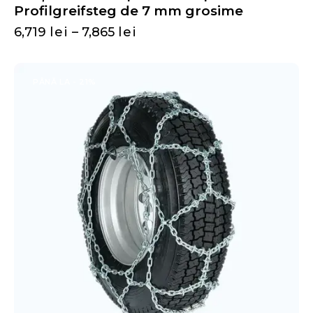
Profilgreifsteg de 7 mm grosime
6,719
lei
–
7,865
lei
PÂNĂ LA
- 21%