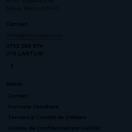
B-Dul. Brasovului 66,
Săcele, Braşov, 505600
Contact
office@lanturiauto.com
0755 268 874
075 LANTURI
Meniu
Contact
Formular Feedback
Termeni și Condiții de Utilizare
Politica de Confidențialitate (GDPR)