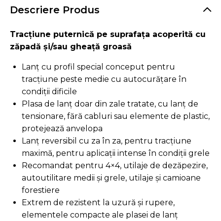
Descriere Produs
Tracțiune puternică pe suprafața acoperită cu
zăpadă și/sau gheață groasă
Lanț cu profil special conceput pentru
tracțiune peste medie cu autocurățare în
condiții dificile
Plasa de lanț doar din zale tratate, cu lanț de
tensionare, fără cabluri sau elemente de plastic,
protejează anvelopa
Lanț reversibil cu za în za, pentru tracțiune
maximă, pentru aplicații intense în condiții grele
Recomandat pentru 4×4, utilaje de dezăpezire,
autoutilitare medii și grele, utilaje și camioane
forestiere
Extrem de rezistent la uzură și rupere,
elementele compacte ale plasei de lanț