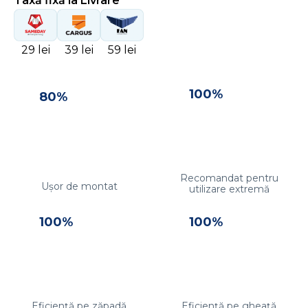
Taxă fixă la Livrare
29 lei
39 lei
59 lei
100%
80%
Recomandat pentru
Ușor de montat
utilizare extremă
100%
100%
Eficiență pe zăpadă
Eficiență pe gheață