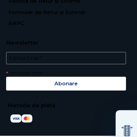
Politica de Retur și Schimb
Formular de Retur și Schimb
ANPC
Newsletter
*
Email Address
*
indică câmp necesar
Metode de plată