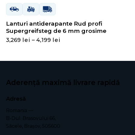
Lanturi antiderapante Rud profi
Supergreifsteg de 6 mm grosime
3,269
lei
–
4,199
lei
Aderență maximă
livrare rapidă
Adresă
Romania —
B-Dul. Brasovului 66,
Săcele, Braşov, 505600