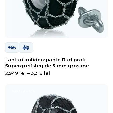
Lanturi antiderapante Rud profi
Supergreifsteg de 5 mm grosime
2,949
lei
–
3,319
lei
PÂNĂ LA
- 23%