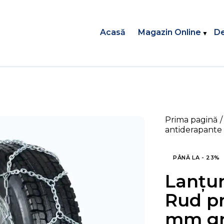
Acasă
Magazin Online
De
Prima pagină
antiderapante
PÂNĂ LA
- 23%
Lanțur
Rud pr
mm gr