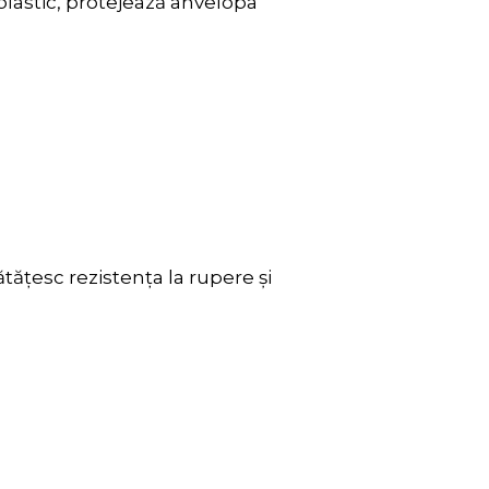
 plastic, protejează anvelopa
ățesc rezistența la rupere și