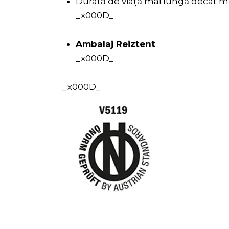
Durată de viață mai lungă decât m
_x000D_
Ambalaj Reiztent
_x000D_
_x000D_