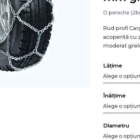
O pereche (2b
Rud profi Car
acoperită cu z
moderat grele
Lăţime
Înălţime
Diametru