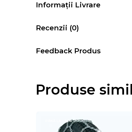
Informații Livrare
Recenzii (0)
Feedback Produs
Produse simi
PÂNĂ LA
- 14%