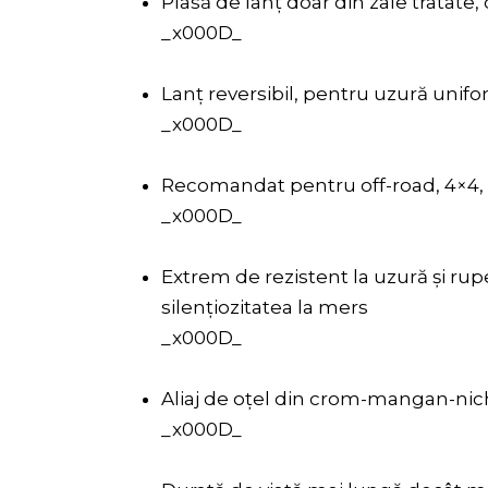
Plasă de lanț doar din zale tratate
_x000D_
Lanț reversibil, pentru uzură unif
_x000D_
Recomandat pentru off-road, 4×4, u
_x000D_
Extrem de rezistent la uzură și ru
silențiozitatea la mers
_x000D_
Aliaj de oțel din crom-mangan-nic
_x000D_