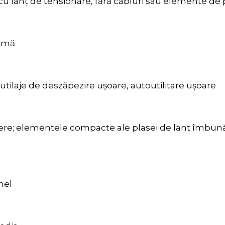
, cu lanț de tensionare, fără cabluri sau elemente de
ormă
tilaje de deszăpezire ușoare, autoutilitare ușoare
pere; elementele compacte ale plasei de lanț îmbunăt
hel