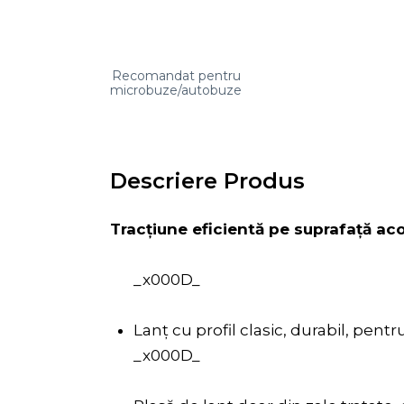
Recomandat pentru
microbuze/autobuze
Descriere Produs
Tracțiune eficientă pe suprafață ac
_x000D_
Lanț cu profil clasic, durabil, pent
_x000D_