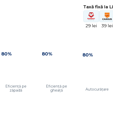
Taxă fixă la L
29 lei
39 lei
80%
80%
80%
Eficiență pe
Eficiență pe
Autocurățare
zăpadă
gheață