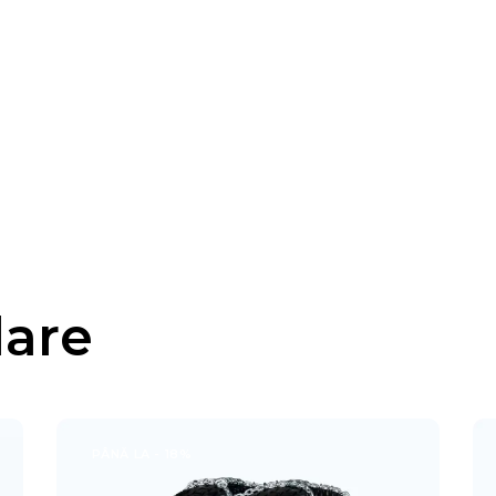
lare
PÂNĂ LA
- 18%