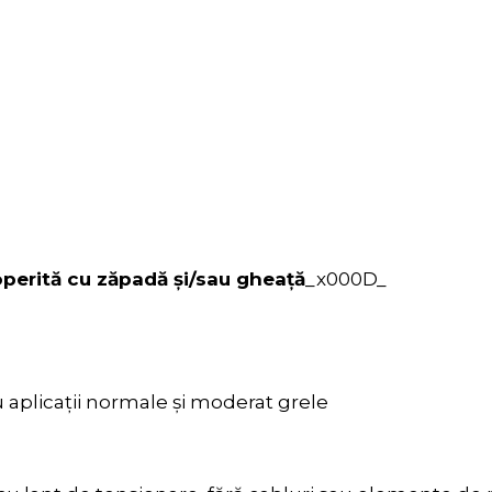
operită cu zăpadă și/sau gheață
_x000D_
ru aplicații normale și moderat grele