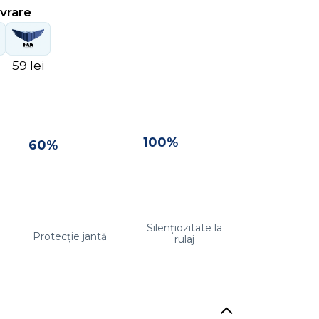
ivrare
59 lei
100%
60%
Silențiozitate la
Protecție jantă
rulaj