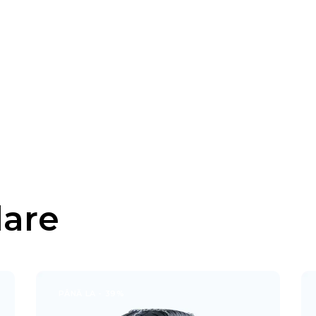
lare
PÂNĂ LA
- 39%