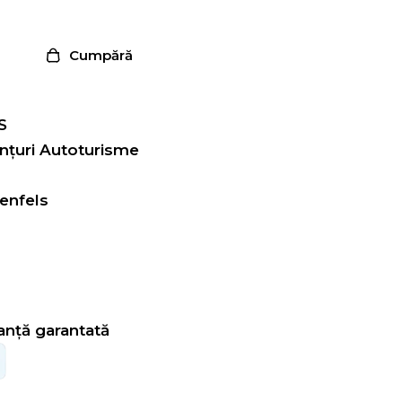
Cumpără
S
nțuri Autoturisme
enfels
ranță garantată