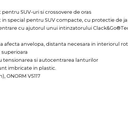
 pentru SUV-uri si crossovere de oras
 in special pentru SUV compacte, cu protectie de j
entrare cu ajutorul unui intinzatorului Clack&Go®T
a afecta anvelopa, distanta necesara in interiorul ro
e superioara
u tensionarea si autocentrarea lanturilor
nt imbricate in plastic.
3mm), ONORM V5117