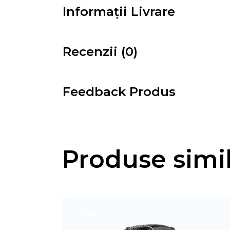
Informații Livrare
Recenzii (0)
Feedback Produs
Produse simi
PÂNĂ LA
- 35%