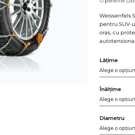
O pereche (2b
Weissenfels S
pentru SUV-ur
oras, cu prot
autotensiona
Lăţime
Înălţime
Diametru