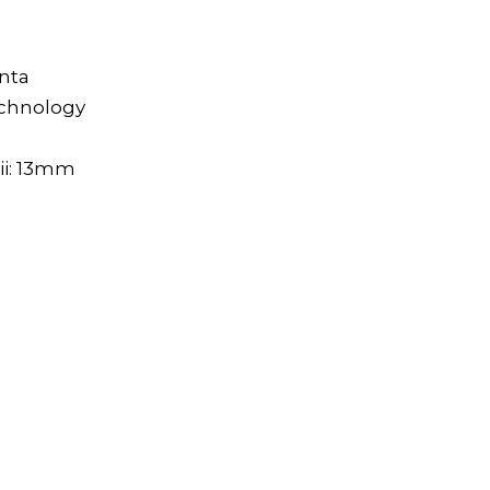
anta
echnology
tii: 13mm